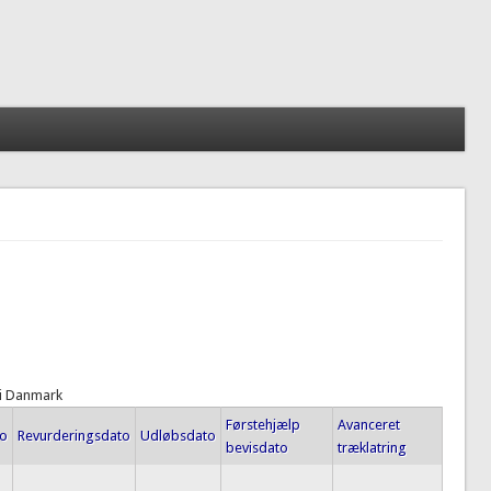
 i Danmark
Førstehjælp
Avanceret
to
Revurderingsdato
Udløbsdato
bevisdato
træklatring