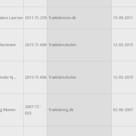
Rabes Laursen
2011-TI-259
Træklatreren.dk
15-09-2011
llenstrøm
2015-TI-608
Træklatreskolen
12-05-2015
nder Kj...
2015-TI-606
Træklatreskolen
12-05-2015
2007-TC-
ng Mumm
Træklatring.dk
02-06-2007
025