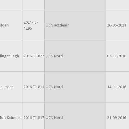
2021-TI-
ildahl
UCN act2learn
26-06-2021
1296
flüger Pagh
2016-TI-822
UCN Nord
02-11-2016
chumsen
2016-TI-811
UCN Nord
14-11-2016
Toft Kidmose
2016-TI-817
UCN Nord
21-09-2016