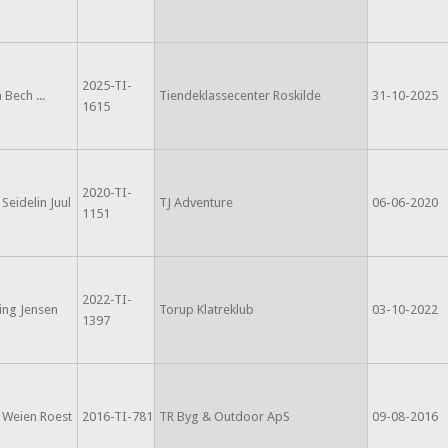
2025-TI-
 Bech ...
Tiendeklassecenter Roskilde
31-10-2025
1615
2020-TI-
eidelin Juul
TJ Adventure
06-06-2020
1151
2022-TI-
ing Jensen
Torup Klatreklub
03-10-2022
1397
Weien Roest
2016-TI-781
TR Byg & Outdoor ApS
09-08-2016