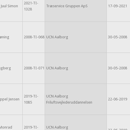
2021-TI-
 Juul Simon
Træservice Gruppen ApS
17-09-2021
1328
høning
2008-TI-068
UCN Aalborg
30-05-2008
ugberg
2008-TI-071
UCN Aalborg
30-05-2008
2019-TI-
UCN Aalborg
Appel Jensen
22-06-2019
1085
Friluftsvejlederuddannelsen
 Monrad
2019-TI-
UCN Aalborg