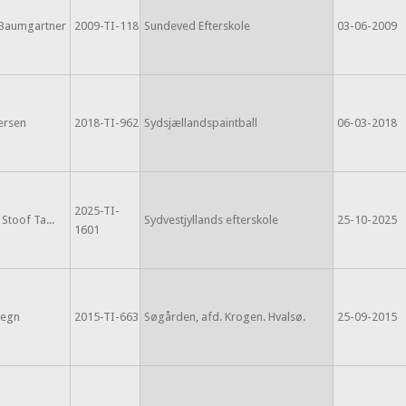
Baumgartner
2009-TI-118
Sundeved Efterskole
03-06-2009
ersen
2018-TI-962
Sydsjællandspaintball
06-03-2018
2025-TI-
toof Ta...
Sydvestjyllands efterskole
25-10-2025
1601
Degn
2015-TI-663
Søgården, afd. Krogen. Hvalsø.
25-09-2015