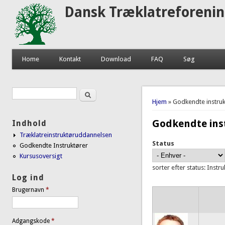
Dansk Træklatreforeni
Home
Kontakt
Download
FAQ
Søg
Søg
Søgefelt
Du er her
Hjem
» Godkendte instruk
Godkendte ins
Indhold
Træklatreinstruktøruddannelsen
Status
Godkendte Instruktører
Kursusoversigt
sorter efter status: Instr
Log ind
Brugernavn
*
Adgangskode
*