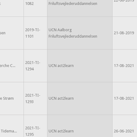
22-06-2019
k
1082
Friluftsvejlederuddannelsen
2019-TI-
UCN Aalborg
sen
21-08-2019
1101
Friluftsvejlederuddannelsen
2021-TI-
erche C...
UCN act2learn
17-08-2021
1294
2021-TI-
ye Strøm
UCN act2learn
17-08-2021
1293
2021-TI-
 Tidema...
UCN act2learn
26-06-2021
1295