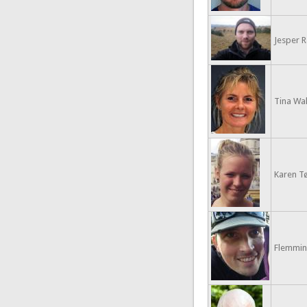
Jesper 
Tina Wa
Karen Tø
Flemmi