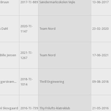
 Bruun
2017-TI-889
Søndermarksskolen Vejle
13-06-2017
2020-TI-
k Dahl
Team Nord
23-02-2020
1147
2021-TI-
Bille Jensen
Team Nord
17-06-2021
1267
2018-TI-
gerstrøm...
Thrill Engineering
09-08-2018
1014
ré Skovgaard
2016-TI-739
Thy Frilufts-klatreklub
21-05-2016