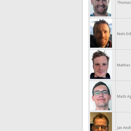
Thomas
Niels Eri
Mathias 
Mads Ag
Jan And