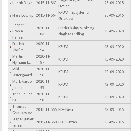
Henrik Degn
2015-TI-663
25-09-2015
Hvalsø.
KFUM - Spejderne,
Niels Lottrup
2015-TI-664
25-09-2015
Græsted
Casper
2020-TI-
Frederikshøj skole og
Brynje
18-09-2020
1184
dagbehandling
Hansen
Fredrik
2020-TI-
KFUM
13-09-2020
Skafte ...
1194
Martin
2020-TI-
KFUM
13-09-2020
Nymann J...
1197
Miki
2020-TI-
KFUM
13-09-2020
Østergaard...
1196
Mark Aarup
2020-TI-
KFUM
13-09-2020
Jensen
1193
Trine Louise
2020-TI-
KFUM
13-09-2020
Pe...
1198
Thomas
2015-TI-655
FDF Nivå
13-09-2015
Grinderslev
Jesper Juhler
2015-TI-660
FDF Sletten
13-09-2015
Jensen