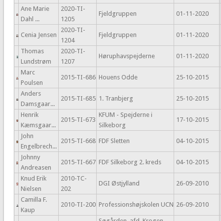
Ane Marie
2020-TI-
Fjeldgruppen
01-11-2020
Dahl ...
1205
2020-TI-
Cenia Jensen
Fjeldgruppen
01-11-2020
1204
Thomas
2020-TI-
Høruphavspejderne
01-11-2020
Lundstrøm
1207
Marc
2015-TI-686
Houens Odde
25-10-2015
Poulsen
Anders
2015-TI-685
1. Tranbjerg
25-10-2015
Damsgaar...
Henrik
KFUM - Spejderne i
2015-TI-673
17-10-2015
Kæmsgaar...
Silkeborg
John
2015-TI-668
FDF Sletten
04-10-2015
Engelbrech...
Johnny
2015-TI-667
FDF Silkeborg 2. kreds
04-10-2015
Andreasen
Knud Erik
2010-TC-
DGI Østjylland
26-09-2010
Nielsen
202
Camilla F.
2010-TI-200
Professionshøjskolen UCN
26-09-2010
Kaup
Søgården, afd. Krogen.