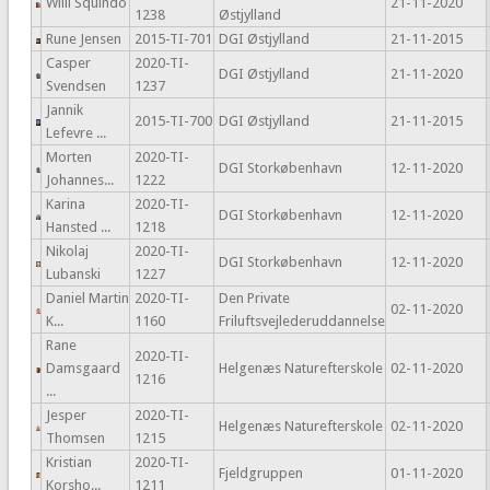
Willi Squindo
21-11-2020
1238
Østjylland
Rune Jensen
2015-TI-701
DGI Østjylland
21-11-2015
Casper
2020-TI-
DGI Østjylland
21-11-2020
Svendsen
1237
Jannik
2015-TI-700
DGI Østjylland
21-11-2015
Lefevre ...
Morten
2020-TI-
DGI Storkøbenhavn
12-11-2020
Johannes...
1222
Karina
2020-TI-
DGI Storkøbenhavn
12-11-2020
Hansted ...
1218
Nikolaj
2020-TI-
DGI Storkøbenhavn
12-11-2020
Lubanski
1227
Daniel Martin
2020-TI-
Den Private
02-11-2020
K...
1160
Friluftsvejlederuddannelse
Rane
2020-TI-
Damsgaard
Helgenæs Naturefterskole
02-11-2020
1216
...
Jesper
2020-TI-
Helgenæs Naturefterskole
02-11-2020
Thomsen
1215
Kristian
2020-TI-
Fjeldgruppen
01-11-2020
Korsho...
1211