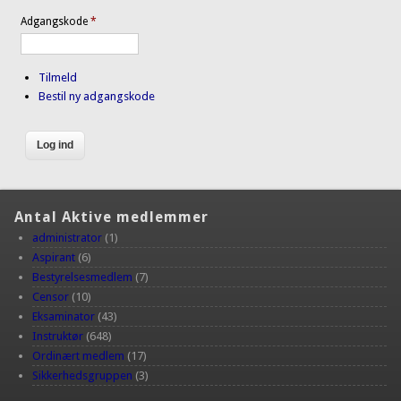
Adgangskode
*
Tilmeld
Bestil ny adgangskode
Antal Aktive medlemmer
administrator
(1)
Aspirant
(6)
Bestyrelsesmedlem
(7)
Censor
(10)
Eksaminator
(43)
Instruktør
(648)
Ordinært medlem
(17)
Sikkerhedsgruppen
(3)