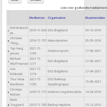
Liste over godkendte træklatreins
Medlemsnr.
Organisation
Eksamensdato
Emil Brøbech
2016-TI-826
DGI Østjylland
30-10-2016
Jø...
Christian
2016-TI-797
Naturstyrelsen
03-09-2016
Thing...
Tejs Vang
2021-TI-
Outdoorsports
17-08-2021
Jensen
1299
Michael
2021-TI-
DGI Østjylland
27-06-2021
Wiuff Hansen
1271
Line
2021-TI-
DGI Østjylland
27-06-2021
Rokkedal
1274
Thor Venø
2021-TI-
DDS Ballerup
13-06-2021
Bundesen
1250
Spejdergruppe
Christian
2016-TI-715
Hvidovre Ungdomsskole
14-04-2016
Nielsen
Mark
Tougaard
2015-TI-709
Børkop Højskole
15-12-2015