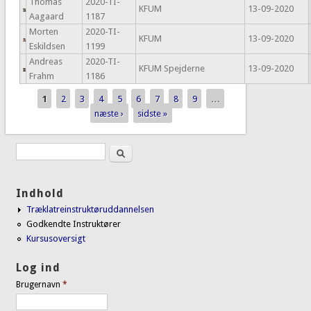
Thomas
2020-TI-
KFUM
13-09-2020
Aagaard
1187
Morten
2020-TI-
KFUM
13-09-2020
Eskildsen
1199
Andreas
2020-TI-
KFUM Spejderne
13-09-2020
Frahm
1186
1
2
3
4
5
6
7
8
9
…
Sider
næste ›
sidste »
Søg
Søgefelt
Indhold
Træklatreinstruktøruddannelsen
Godkendte Instruktører
Kursusoversigt
Log ind
Brugernavn
*