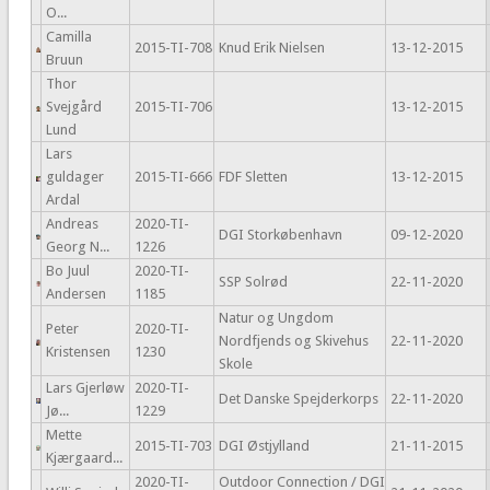
O...
Camilla
2015-TI-708
Knud Erik Nielsen
13-12-2015
Bruun
Thor
Svejgård
2015-TI-706
13-12-2015
Lund
Lars
guldager
2015-TI-666
FDF Sletten
13-12-2015
Ardal
Andreas
2020-TI-
DGI Storkøbenhavn
09-12-2020
Georg N...
1226
Bo Juul
2020-TI-
SSP Solrød
22-11-2020
Andersen
1185
Natur og Ungdom
Peter
2020-TI-
Nordfjends og Skivehus
22-11-2020
Kristensen
1230
Skole
Lars Gjerløw
2020-TI-
Det Danske Spejderkorps
22-11-2020
Jø...
1229
Mette
2015-TI-703
DGI Østjylland
21-11-2015
Kjærgaard...
2020-TI-
Outdoor Connection / DGI