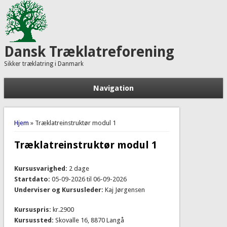
Dansk Træklatreforening
Sikker træklatring i Danmark
Navigation
Du er her
Hjem
» Træklatreinstruktør modul 1
Træklatreinstruktør modul 1
Kursusvarighed:
2 dage
Startdato:
05-09-2026
til
06-09-2026
Underviser og Kursusleder:
Kaj Jørgensen
Kursuspris:
kr.2900
Kursussted:
Skovalle 16, 8870 Langå