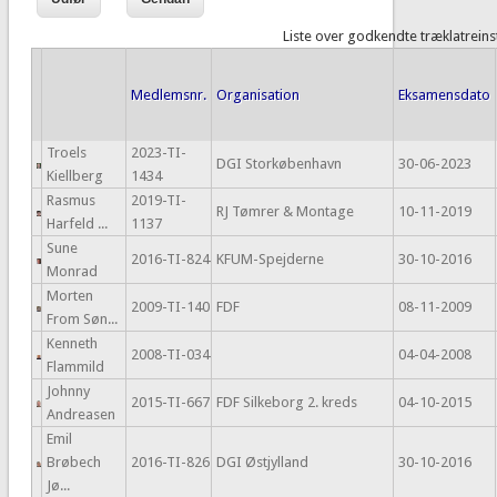
Liste over godkendte træklatreins
Medlemsnr.
Organisation
Eksamensdato
Troels
2023-TI-
DGI Storkøbenhavn
30-06-2023
Kiellberg
1434
Rasmus
2019-TI-
RJ Tømrer & Montage
10-11-2019
Harfeld ...
1137
Sune
2016-TI-824
KFUM-Spejderne
30-10-2016
Monrad
Morten
2009-TI-140
FDF
08-11-2009
From Søn...
Kenneth
2008-TI-034
04-04-2008
Flammild
Johnny
2015-TI-667
FDF Silkeborg 2. kreds
04-10-2015
Andreasen
Emil
Brøbech
2016-TI-826
DGI Østjylland
30-10-2016
Jø...