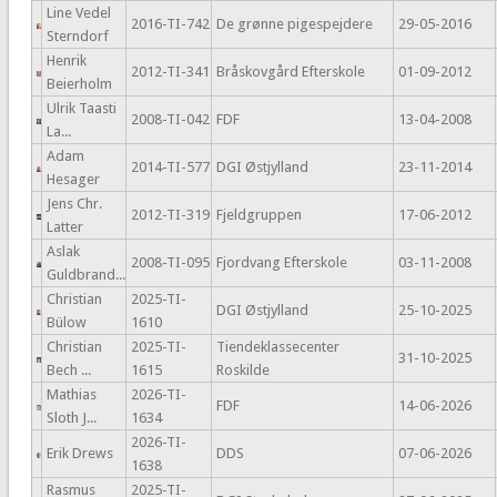
Line Vedel
2016-TI-742
De grønne pigespejdere
29-05-2016
Sterndorf
Henrik
2012-TI-341
Bråskovgård Efterskole
01-09-2012
Beierholm
Ulrik Taasti
2008-TI-042
FDF
13-04-2008
La...
Adam
2014-TI-577
DGI Østjylland
23-11-2014
Hesager
Jens Chr.
2012-TI-319
Fjeldgruppen
17-06-2012
Latter
Aslak
2008-TI-095
Fjordvang Efterskole
03-11-2008
Guldbrand...
Christian
2025-TI-
DGI Østjylland
25-10-2025
Bülow
1610
Christian
2025-TI-
Tiendeklassecenter
31-10-2025
Bech ...
1615
Roskilde
Mathias
2026-TI-
FDF
14-06-2026
Sloth J...
1634
2026-TI-
Erik Drews
DDS
07-06-2026
1638
Rasmus
2025-TI-