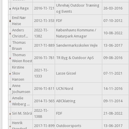
Uhrehøj Outdoor Træning
Anja Røge
2016-TI-721
26-03-2016
og Events
Emil Nør
2012-TI-353
FDF
07-10-2012
Heise
Anders
2022-TI-
Københavns Kommune /
10-08-2022
Christof...
1382
Naturpark Amager
Thomas
2017-TI-889
Søndermarksskolen Vejle
13-06-2017
Bruun
Thomas
2016-TI-781
TR Byg & Outdoor ApS
09-08-2016
Weien Roest
Kirstine
2021-TI-
Skov
Lasse Gissel
07-11-2021
1333
Hansen
Anne
2016-TI-811
UCN Nord
14-11-2016
Jochumsen
Amelie
2014-TI-565
ABCklatring
09-11-2014
Winberg ...
2022-TI-
Siri M. Stórá
FDF
21-08-2022
1388
Henrik
2017-TI-899
Outdoorsports
13-06-2017
Stendorf