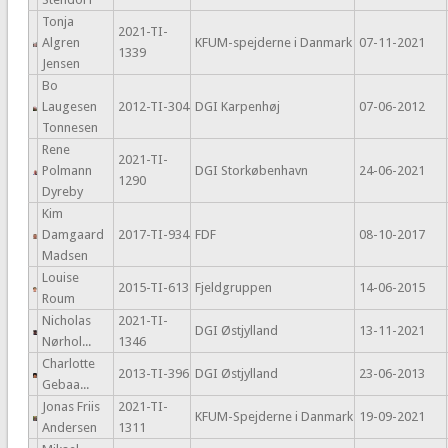
Tonja
2021-TI-
Algren
KFUM-spejderne i Danmark
07-11-2021
1339
Jensen
Bo
Laugesen
2012-TI-304
DGI Karpenhøj
07-06-2012
Tonnesen
Rene
2021-TI-
Polmann
DGI Storkøbenhavn
24-06-2021
1290
Dyreby
Kim
Damgaard
2017-TI-934
FDF
08-10-2017
Madsen
Louise
2015-TI-613
Fjeldgruppen
14-06-2015
Roum
Nicholas
2021-TI-
DGI Østjylland
13-11-2021
Nørhol...
1346
Charlotte
2013-TI-396
DGI Østjylland
23-06-2013
Gebaa...
Jonas Friis
2021-TI-
KFUM-Spejderne i Danmark
19-09-2021
Andersen
1311