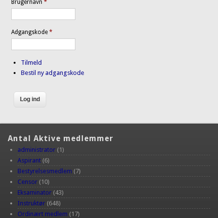
Brugernavn
*
Adgangskode
*
Tilmeld
Bestil ny adgangskode
Antal Aktive medlemmer
administrator
(1)
Aspirant
(6)
Bestyrelsesmedlem
(7)
Censor
(10)
Eksaminator
(43)
Instruktør
(648)
Ordinært medlem
(17)