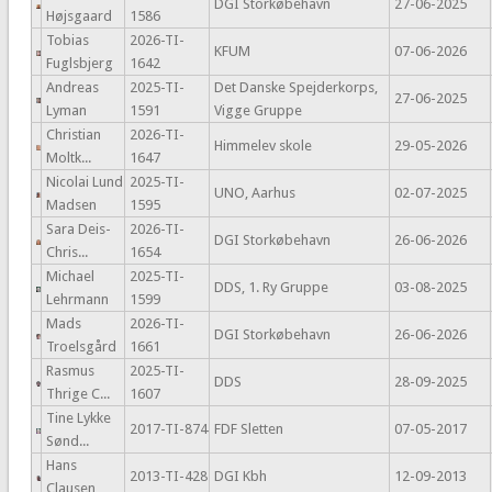
DGI Storkøbehavn
27-06-2025
Højsgaard
1586
Tobias
2026-TI-
KFUM
07-06-2026
Fuglsbjerg
1642
Andreas
2025-TI-
Det Danske Spejderkorps,
27-06-2025
Lyman
1591
Vigge Gruppe
Christian
2026-TI-
Himmelev skole
29-05-2026
Moltk...
1647
Nicolai Lund
2025-TI-
UNO, Aarhus
02-07-2025
Madsen
1595
Sara Deis-
2026-TI-
DGI Storkøbehavn
26-06-2026
Chris...
1654
Michael
2025-TI-
DDS, 1. Ry Gruppe
03-08-2025
Lehrmann
1599
Mads
2026-TI-
DGI Storkøbehavn
26-06-2026
Troelsgård
1661
Rasmus
2025-TI-
DDS
28-09-2025
Thrige C...
1607
Tine Lykke
2017-TI-874
FDF Sletten
07-05-2017
Sønd...
Hans
2013-TI-428
DGI Kbh
12-09-2013
Clausen