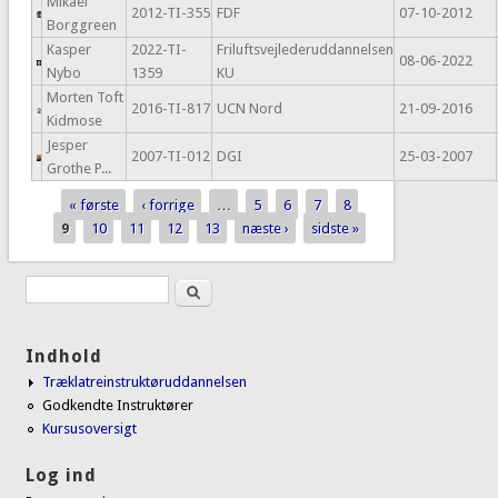
Mikael
2012-TI-355
FDF
07-10-2012
Borggreen
Kasper
2022-TI-
Friluftsvejlederuddannelsen
08-06-2022
Nybo
1359
KU
Morten Toft
2016-TI-817
UCN Nord
21-09-2016
Kidmose
Jesper
2007-TI-012
DGI
25-03-2007
Grothe P...
« første
‹ forrige
…
5
6
7
8
Sider
9
10
11
12
13
næste ›
sidste »
Søg
Søgefelt
Indhold
Træklatreinstruktøruddannelsen
Godkendte Instruktører
Kursusoversigt
Log ind