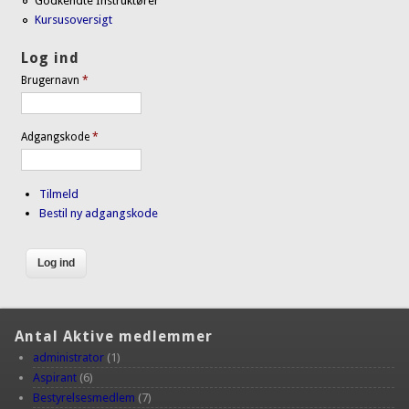
Godkendte Instruktører
Kursusoversigt
Log ind
Brugernavn
*
Adgangskode
*
Tilmeld
Bestil ny adgangskode
Antal Aktive medlemmer
administrator
(1)
Aspirant
(6)
Bestyrelsesmedlem
(7)