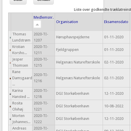
Liste over godkendte træklatreins
Medlemsnr.
Organisation
Eksamensdato
Thomas
2020-TI-
Høruphavspejderne
01-11-2020
Lundstrøm
1207
Kristian
2020-TI-
Fjeldgruppen
01-11-2020
Korsho...
1211
Jesper
2020-TI-
Helgenæs Naturefterskole
02-11-2020
Thomsen
1215
Rane
2020-TI-
Damsgaard
Helgenæs Naturefterskole
02-11-2020
1216
...
Karina
2020-TI-
DGI Storkøbenhavn
12-11-2020
Hansted ...
1218
Rosita
2020-TI-
DGI Storkøbenhavn
10-08-2022
Olvhøj
1221
Morten
2020-TI-
DGI Storkøbenhavn
12-11-2020
Johannes...
1222
Andreas
2020-TI-