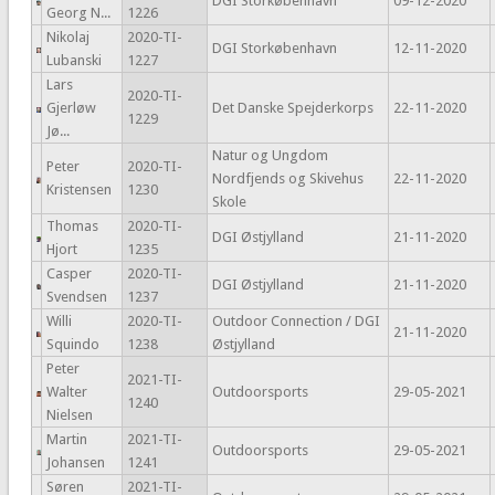
DGI Storkøbenhavn
09-12-2020
Georg N...
1226
Nikolaj
2020-TI-
DGI Storkøbenhavn
12-11-2020
Lubanski
1227
Lars
2020-TI-
Gjerløw
Det Danske Spejderkorps
22-11-2020
1229
Jø...
Natur og Ungdom
Peter
2020-TI-
Nordfjends og Skivehus
22-11-2020
Kristensen
1230
Skole
Thomas
2020-TI-
DGI Østjylland
21-11-2020
Hjort
1235
Casper
2020-TI-
DGI Østjylland
21-11-2020
Svendsen
1237
Willi
2020-TI-
Outdoor Connection / DGI
21-11-2020
Squindo
1238
Østjylland
Peter
2021-TI-
Walter
Outdoorsports
29-05-2021
1240
Nielsen
Martin
2021-TI-
Outdoorsports
29-05-2021
Johansen
1241
Søren
2021-TI-