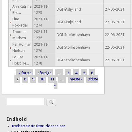
Ann Katrine
2021-TI-
DGI Østjylland
27-06-2021
Bre...
1273
Line
2021-TI-
DGI Østjylland
27-06-2021
Rokkedal
1274
Thomas
2021-TI-
DGI Storkøbenhavn
22-06-2021
Madsen
1275
Per Holme
2021-TI-
DGI Storkøbenhavn
22-06-2021
Nielsen
1276
Louise
2021-TI-
DGI Storkøbenhavn
22-06-2021
Holst He...
1278
« første
‹ forrige
…
3
4
5
6
Sider
7
8
9
10
11
…
næste ›
sidste
»
Søg
Søgefelt
Indhold
Træklatreinstruktøruddannelsen