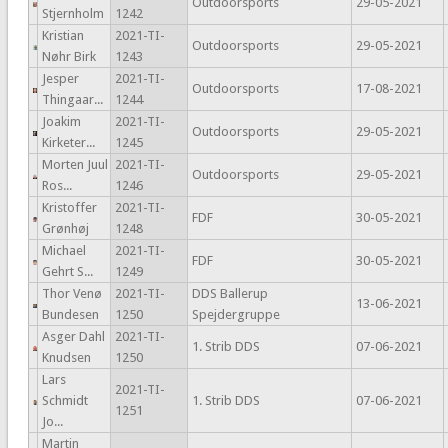
Outdoorsports
29-05-2021
Stjernholm
1242
Kristian
2021-TI-
Outdoorsports
29-05-2021
Nøhr Birk
1243
Jesper
2021-TI-
Outdoorsports
17-08-2021
Thingaar...
1244
Joakim
2021-TI-
Outdoorsports
29-05-2021
Kirketer...
1245
Morten Juul
2021-TI-
Outdoorsports
29-05-2021
Ros...
1246
Kristoffer
2021-TI-
FDF
30-05-2021
Grønhøj
1248
Michael
2021-TI-
FDF
30-05-2021
Gehrt S...
1249
Thor Venø
2021-TI-
DDS Ballerup
13-06-2021
Bundesen
1250
Spejdergruppe
Asger Dahl
2021-TI-
1. Strib DDS
07-06-2021
Knudsen
1250
Lars
2021-TI-
Schmidt
1. Strib DDS
07-06-2021
1251
Jo...
Martin