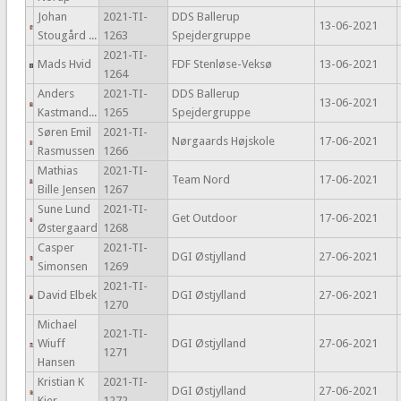
Johan
2021-TI-
DDS Ballerup
13-06-2021
Stougård ...
1263
Spejdergruppe
2021-TI-
Mads Hvid
FDF Stenløse-Veksø
13-06-2021
1264
Anders
2021-TI-
DDS Ballerup
13-06-2021
Kastmand...
1265
Spejdergruppe
Søren Emil
2021-TI-
Nørgaards Højskole
17-06-2021
Rasmussen
1266
Mathias
2021-TI-
Team Nord
17-06-2021
Bille Jensen
1267
Sune Lund
2021-TI-
Get Outdoor
17-06-2021
Østergaard
1268
Casper
2021-TI-
DGI Østjylland
27-06-2021
Simonsen
1269
2021-TI-
David Elbek
DGI Østjylland
27-06-2021
1270
Michael
2021-TI-
Wiuff
DGI Østjylland
27-06-2021
1271
Hansen
Kristian K
2021-TI-
DGI Østjylland
27-06-2021
Kjer...
1272