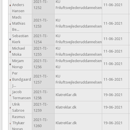
2021-TI-
KU
Anders
11-06-2021
1252
Friluftsvejlederuddannelsen
Hansen
Mads
2021-TI-
KU
Mathias
11-06-2021
1253
Friluftsvejlederuddannelsen
Be...
Sebastian
2021-TI-
KU
11-06-2021
Kierk
1254
Friluftsvejlederuddannelsen
Michael
2021-TI-
KU
11-06-2021
Moka
1255
Friluftsvejlederuddannelsen
Mirjam
2021-TI-
Friluftsvejlederuddannelsen
11-06-2021
Norup
1256
KU
Per
2021-TI-
KU
Bundgaard
11-06-2021
1257
Friluftsvejlederuddannelsen
J...
Jacob
2021-TI-
KlatreKlar.dk
19-06-2021
Termansen
1258
Ulrik
2021-TI-
Klatreklar.dk
19-06-2021
Sabroe
1259
Rasmus
2021-TI-
Thykær
KlatreKlar.dk
19-06-2021
1260
Norup