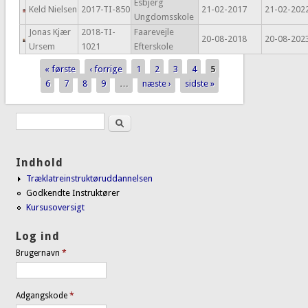
Esbjerg
Keld Nielsen
2017-TI-850
21-02-2017
21-02-202
Ungdomsskole
Jonas Kjær
2018-TI-
Faarevejle
20-08-2018
20-08-202
Ursem
1021
Efterskole
« første
‹ forrige
1
2
3
4
5
Sider
6
7
8
9
…
næste ›
sidste »
Søg
Søgefelt
Indhold
Træklatreinstruktøruddannelsen
Godkendte Instruktører
Kursusoversigt
Log ind
Brugernavn
*
Adgangskode
*