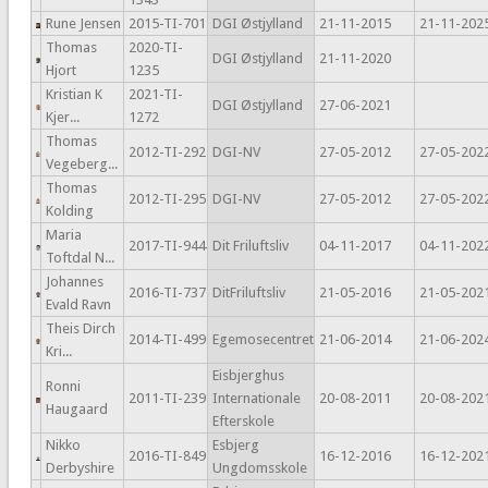
Rune Jensen
2015-TI-701
DGI Østjylland
21-11-2015
21-11-202
Thomas
2020-TI-
DGI Østjylland
21-11-2020
Hjort
1235
Kristian K
2021-TI-
DGI Østjylland
27-06-2021
Kjer...
1272
Thomas
2012-TI-292
DGI-NV
27-05-2012
27-05-202
Vegeberg...
Thomas
2012-TI-295
DGI-NV
27-05-2012
27-05-202
Kolding
Maria
2017-TI-944
Dit Friluftsliv
04-11-2017
04-11-202
Toftdal N...
Johannes
2016-TI-737
DitFriluftsliv
21-05-2016
21-05-202
Evald Ravn
Theis Dirch
2014-TI-499
Egemosecentret
21-06-2014
21-06-202
Kri...
Eisbjerghus
Ronni
2011-TI-239
Internationale
20-08-2011
20-08-202
Haugaard
Efterskole
Nikko
Esbjerg
2016-TI-849
16-12-2016
16-12-202
Derbyshire
Ungdomsskole