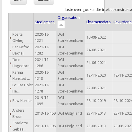
Liste over godkendte træklatreinstrukt
Organisation
Medlemsnr.
Eksamensdato
Revurderi
Rosita
2020-TI-
DGI
10-08-2022
Olvhøj
1221
Storkøbenhavn
Per Kofod
2021-TI-
DGI
24-06-2021
Bakhaj
1282
Storkøbenhavn
Iben
2021-TI-
DGI
24-06-2021
Hagedorn
1286
Storkøbenhavn
Karina
2020-TI-
DGI
12-11-2020
12-11-202
Hansted ...
1218
Storkøbenhavn
Louise Holst
2021-TI-
DGI
22-06-2021
He...
1278
Storkøbenhavn
2019-TI-
DGI
Paw Harder
28-10-2019
28-10-202
1095
Storkøbenhavn
Anders
2013-TI-459
DGI Østjylland
23-11-2013
23-11-202
Bruun
Charlotte
2013-TI-396
DGI Østjylland
23-06-2013
23-06-202
Gebaa...