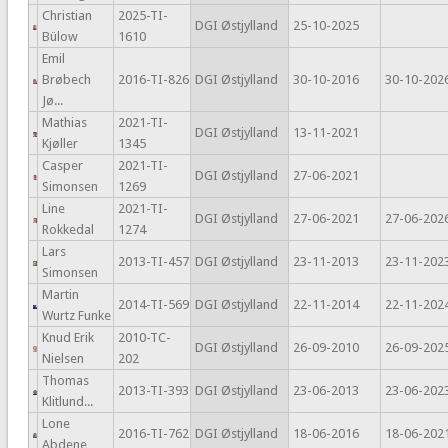
Christian
2025-TI-
DGI Østjylland
25-10-2025
Bülow
1610
Emil
Brøbech
2016-TI-826
DGI Østjylland
30-10-2016
30-10-202
Jø...
Mathias
2021-TI-
DGI Østjylland
13-11-2021
Kjøller
1345
Casper
2021-TI-
DGI Østjylland
27-06-2021
Simonsen
1269
Line
2021-TI-
DGI Østjylland
27-06-2021
27-06-202
Rokkedal
1274
Lars
2013-TI-457
DGI Østjylland
23-11-2013
23-11-202
Simonsen
Martin
2014-TI-569
DGI Østjylland
22-11-2014
22-11-202
Wurtz Funke
Knud Erik
2010-TC-
DGI Østjylland
26-09-2010
26-09-202
Nielsen
202
Thomas
2013-TI-393
DGI Østjylland
23-06-2013
23-06-202
Klitlund...
Lone
2016-TI-762
DGI Østjylland
18-06-2016
18-06-202
Abdene