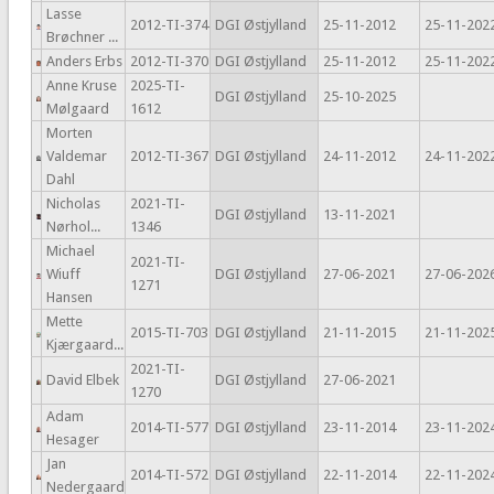
Lasse
2012-TI-374
DGI Østjylland
25-11-2012
25-11-202
Brøchner ...
Anders Erbs
2012-TI-370
DGI Østjylland
25-11-2012
25-11-202
Anne Kruse
2025-TI-
DGI Østjylland
25-10-2025
Mølgaard
1612
Morten
Valdemar
2012-TI-367
DGI Østjylland
24-11-2012
24-11-202
Dahl
Nicholas
2021-TI-
DGI Østjylland
13-11-2021
Nørhol...
1346
Michael
2021-TI-
Wiuff
DGI Østjylland
27-06-2021
27-06-202
1271
Hansen
Mette
2015-TI-703
DGI Østjylland
21-11-2015
21-11-202
Kjærgaard...
2021-TI-
David Elbek
DGI Østjylland
27-06-2021
1270
Adam
2014-TI-577
DGI Østjylland
23-11-2014
23-11-202
Hesager
Jan
2014-TI-572
DGI Østjylland
22-11-2014
22-11-202
Nedergaard