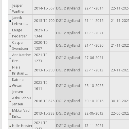
Jesper
2014-TI-567
DGI Østjylland
22-11-2014
22-11-202
Winther
Jannik
2015-TI-700
DGI Østjylland
21-11-2015
21-11-202
Lefevre ...
Lauge
2021-TI-
DGI Østjylland
13-11-2021
Pedersen
1344
Casper
2020-TI-
DGI Østjylland
21-11-2020
21-11-202
Svendsen
1237
Ann Katrine
2021-TI-
DGI Østjylland
27-06-2021
Bre...
1273
Niels
2013-TI-390
DGI Østjylland
23-11-2013
23-11-202
Kristian ...
Katrine
2025-TI-
Ørvad
DGI Østjylland
25-10-2025
1611
Jensen
Aske Schou
2016-TI-825
DGI Østjylland
30-10-2016
30-10-202
Jensen
Mikkel Vad
2013-TI-388
DGI Østjylland
22-06-2013
22-06-202
Kirk...
2021-TI-
Helle Heister
DGI Østjylland
13-11-2021
1343