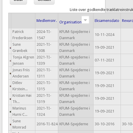
Liste over godkendte træklatreinstru
Medlemsnr.
Eksamensdato
Revur
Organisation
Patrick
2024-TI-
KFUM-Spejderne i
10-11-2024
Frederiksen
1547
Danmark
Sune
2021-TI-
KFUM-Spejderne i
19-09-2021
Grønbek
1308
Danmark
Tonja Algren
2021-TI-
KFUM-spejderne i
07-11-2021
Jensen
1339
Danmark
Jonas Friis
2021-TI-
KFUM-Spejderne i
19-09-2021
Andersen
1311
Danmark
Ditlev
2021-TI-
KFUM-spejderne i
19-09-2021
Kirstein...
1315
Danmark
Kristian Høi
2021-TI-
KFUM-spejderne i
19-09-2021
Th...
1319
Danmark
Marinus
2021-TI-
KFUM-Spejderne i
19-09-2021
Hurni C...
1324
Danmark
Sune
2016-TI-824
KFUM-Spejderne
30-10-2016
30-10
Monrad