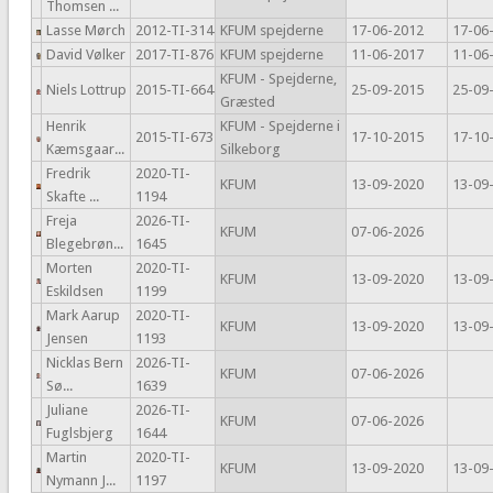
Thomsen ...
Lasse Mørch
2012-TI-314
KFUM spejderne
17-06-2012
17-06
David Vølker
2017-TI-876
KFUM spejderne
11-06-2017
11-06
KFUM - Spejderne,
Niels Lottrup
2015-TI-664
25-09-2015
25-09
Græsted
Henrik
KFUM - Spejderne i
2015-TI-673
17-10-2015
17-10
Kæmsgaar...
Silkeborg
Fredrik
2020-TI-
KFUM
13-09-2020
13-09
Skafte ...
1194
Freja
2026-TI-
KFUM
07-06-2026
Blegebrøn...
1645
Morten
2020-TI-
KFUM
13-09-2020
13-09
Eskildsen
1199
Mark Aarup
2020-TI-
KFUM
13-09-2020
13-09
Jensen
1193
Nicklas Bern
2026-TI-
KFUM
07-06-2026
Sø...
1639
Juliane
2026-TI-
KFUM
07-06-2026
Fuglsbjerg
1644
Martin
2020-TI-
KFUM
13-09-2020
13-09
Nymann J...
1197