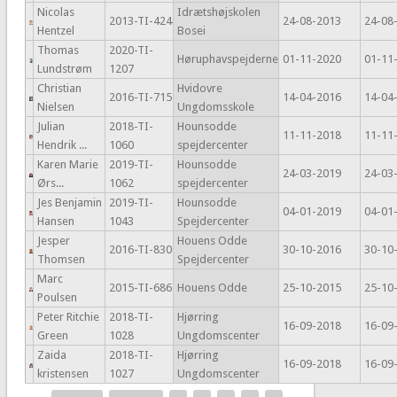
Nicolas
Idrætshøjskolen
2013-TI-424
24-08-2013
24-08
Hentzel
Bosei
Thomas
2020-TI-
Høruphavspejderne
01-11-2020
01-11
Lundstrøm
1207
Christian
Hvidovre
2016-TI-715
14-04-2016
14-04
Nielsen
Ungdomsskole
Julian
2018-TI-
Hounsodde
11-11-2018
11-11
Hendrik ...
1060
spejdercenter
Karen Marie
2019-TI-
Hounsodde
24-03-2019
24-03
Ørs...
1062
spejdercenter
Jes Benjamin
2019-TI-
Hounsodde
04-01-2019
04-01
Hansen
1043
Spejdercenter
Jesper
Houens Odde
2016-TI-830
30-10-2016
30-10
Thomsen
Spejdercenter
Marc
2015-TI-686
Houens Odde
25-10-2015
25-10
Poulsen
Peter Ritchie
2018-TI-
Hjørring
16-09-2018
16-09
Green
1028
Ungdomscenter
Zaida
2018-TI-
Hjørring
16-09-2018
16-09
kristensen
1027
Ungdomscenter