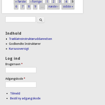
« første
‹ forrige
1
2
3
4
5
Sider
6
7
8
9
…
næste ›
sidste »
Søg
Søgefelt
Indhold
Træklatreinstruktøruddannelsen
Godkendte Instruktører
Kursusoversigt
Log ind
Brugernavn
*
Adgangskode
*
Tilmeld
Bestil ny adgangskode