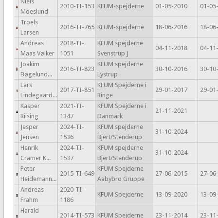
Niels
2010-TI-153
KFUM-spejderne
01-05-2010
01-05
Moeslund
Troels
2016-TI-765
KFUM-spejderne
18-06-2016
18-06
Larsen
Andreas
2018-TI-
KFUM spejderne
04-11-2018
04-11
Maas Vølker
1051
Svenstrup J
Joakim
KFUM spejderne
2016-TI-823
30-10-2016
30-10
Bøgelund...
Lystrup
Lars
KFUM Spejderne i
2017-TI-851
29-01-2017
29-01
Lindegaard...
Ringe
Kasper
2021-TI-
KFUM Spejderne i
21-11-2021
Riising
1347
Danmark
Jesper
2024-TI-
KFUM spejderne
31-10-2024
Jensen
1536
Bjert/Stenderup
Henrik
2024-TI-
KFUM spejderne
31-10-2024
Cramer K...
1537
Bjert/Stenderup
Peter
KFUM Spejderne
2015-TI-649
27-06-2015
27-06
Heidemann...
Aabybro Gruppe
Andreas
2020-TI-
KFUM Spejderne
13-09-2020
13-09
Frahm
1186
Harald
2014-TI-573
KFUM Spejderne
23-11-2014
23-11