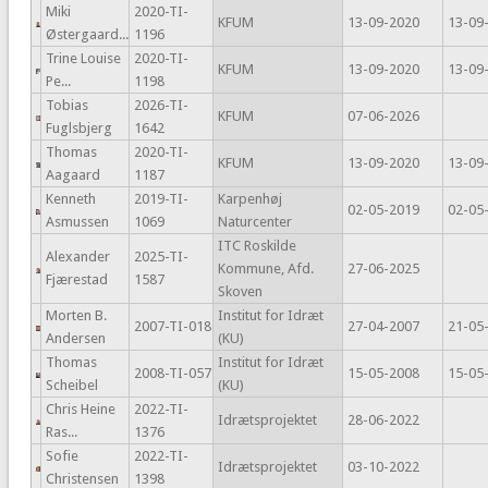
Miki
2020-TI-
KFUM
13-09-2020
13-09
Østergaard...
1196
Trine Louise
2020-TI-
KFUM
13-09-2020
13-09
Pe...
1198
Tobias
2026-TI-
KFUM
07-06-2026
Fuglsbjerg
1642
Thomas
2020-TI-
KFUM
13-09-2020
13-09
Aagaard
1187
Kenneth
2019-TI-
Karpenhøj
02-05-2019
02-05
Asmussen
1069
Naturcenter
ITC Roskilde
Alexander
2025-TI-
Kommune, Afd.
27-06-2025
Fjærestad
1587
Skoven
Morten B.
Institut for Idræt
2007-TI-018
27-04-2007
21-05
Andersen
(KU)
Thomas
Institut for Idræt
2008-TI-057
15-05-2008
15-05
Scheibel
(KU)
Chris Heine
2022-TI-
Idrætsprojektet
28-06-2022
Ras...
1376
Sofie
2022-TI-
Idrætsprojektet
03-10-2022
Christensen
1398