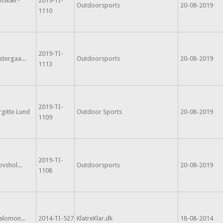
Riskær-
2019-TI-
Outdoorsports
20-08-2019
1110
2019-TI-
stergaa...
Outdoorsports
20-08-2019
1113
2019-TI-
rgitte Lund
Outdoor Sports
20-08-2019
1109
2019-TI-
ovshol...
Outdoorsports
20-08-2019
1108
Salomon...
2014-TI-527
KlatreKlar.dk
18-08-2014