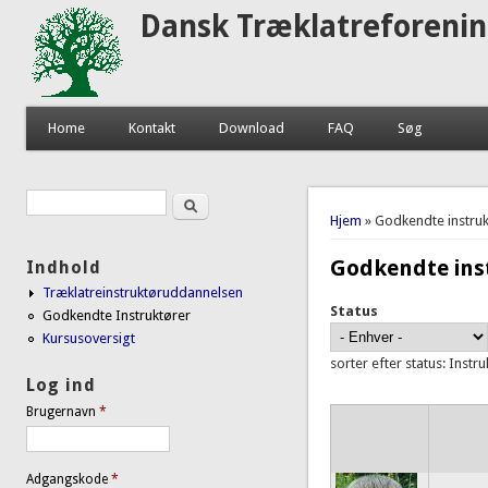
Dansk Træklatreforeni
Home
Kontakt
Download
FAQ
Søg
Søg
Søgefelt
Du er her
Hjem
» Godkendte instruk
Godkendte ins
Indhold
Træklatreinstruktøruddannelsen
Status
Godkendte Instruktører
Kursusoversigt
sorter efter status: Instr
Log ind
Brugernavn
*
Adgangskode
*