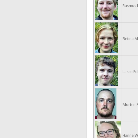
Rasmus L
Betina Ab
Lasse Ede
Morten S
Hanne W