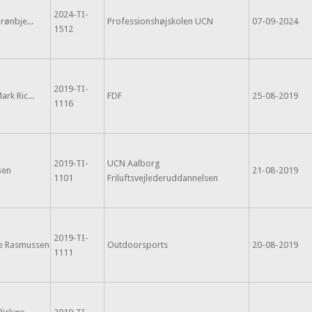
2024-TI-
rønbje...
Professionshøjskolen UCN
07-09-2024
1512
2019-TI-
rk Ric...
FDF
25-08-2019
1116
2019-TI-
UCN Aalborg
sen
21-08-2019
1101
Friluftsvejlederuddannelsen
2019-TI-
le Rasmussen
Outdoorsports
20-08-2019
1111