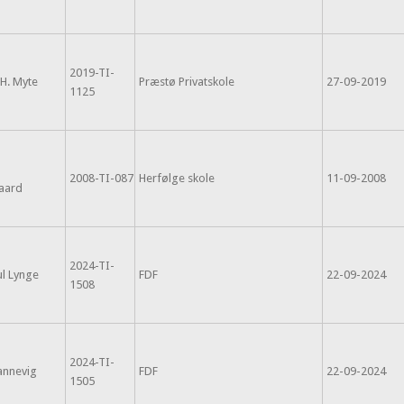
2019-TI-
 H. Myte
Præstø Privatskole
27-09-2019
1125
2008-TI-087
Herfølge skole
11-09-2008
aard
2024-TI-
l Lynge
FDF
22-09-2024
1508
2024-TI-
annevig
FDF
22-09-2024
1505