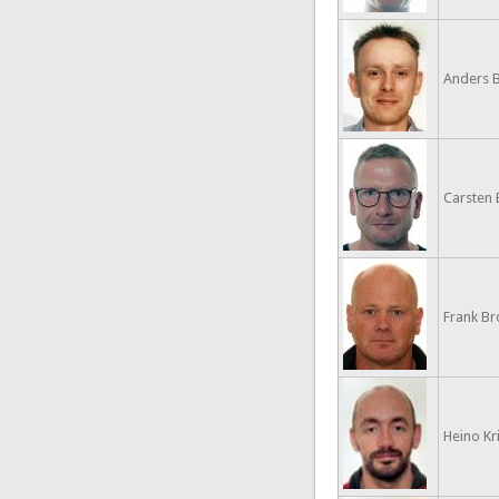
Anders B
Carsten 
Frank B
Heino Kr