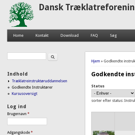
Dansk Træklatreforeni
Home
Kontakt
Download
FAQ
Søg
Søg
Søgefelt
Du er her
Hjem
» Godkendte instruk
Godkendte ins
Indhold
Træklatreinstruktøruddannelsen
Status
Godkendte Instruktører
Kursusoversigt
sorter efter status: Instr
Log ind
Brugernavn
*
Adgangskode
*