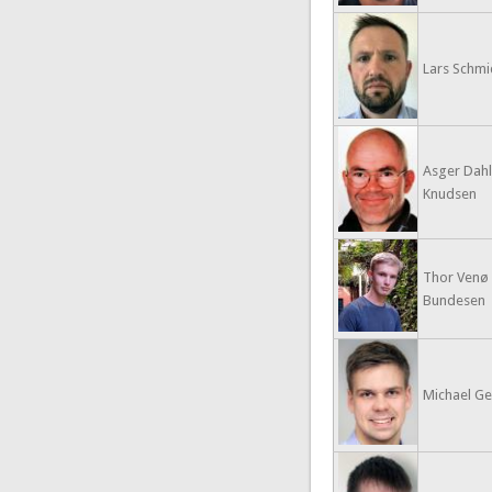
Lars Schmid
Asger Dahl
Knudsen
Thor Venø
Bundesen
Michael Geh