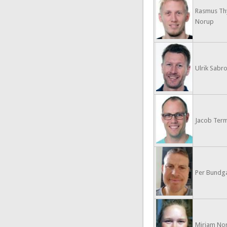
Rasmus Th
Norup
Ulrik Sabr
Jacob Ter
Per Bundgaa
Mirjam No