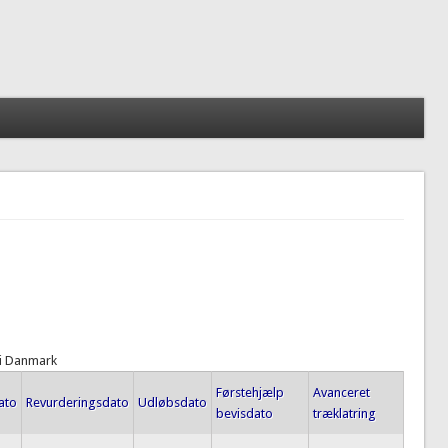
 i Danmark
Førstehjælp
Avanceret
ato
Revurderingsdato
Udløbsdato
bevisdato
træklatring