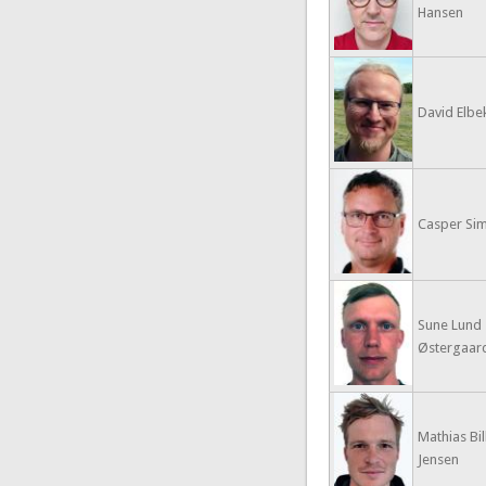
Hansen
David Elbe
Casper Si
Sune Lund
Østergaar
Mathias Bil
Jensen