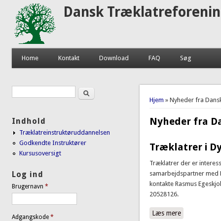
Dansk Træklatreforeni
Home
Kontakt
Download
FAQ
Søg
Søg
Søgefelt
Du er her
Hjem
» Nyheder fra Dansk
Nyheder fra D
Indhold
Træklatreinstruktøruddannelsen
Godkendte Instruktører
Træklatrer i D
Kursusoversigt
Træklatrer der er interes
Log ind
samarbejdspartner med D
kontakte Rasmus Egeskjo
Brugernavn
*
20528126.
Læs mere
om Træklatre
Adgangskode
*