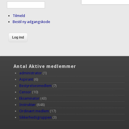
Tilmeld
Bestil ny adgangskode
Antal Aktive medlemmer
administrator
(1)
Aspirant
(6)
Bestyrelsesmedlem
(7)
Censor
(10)
Eksaminator
(43)
Instruktør
(648)
Ordinært medlem
(17)
Sikkerhedsgruppen
(3)