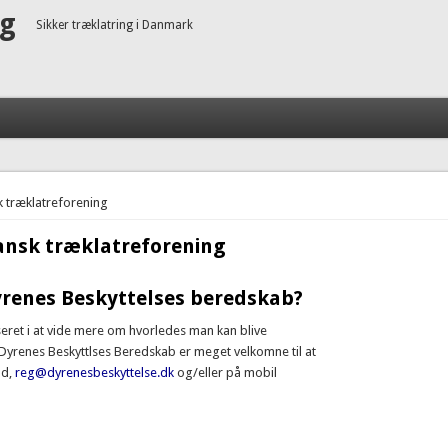
ng
Sikker træklatring i Danmark
 træklatreforening
ansk træklatreforening
yrenes Beskyttelses beredskab?
seret i at vide mere om hvorledes man kan blive
yrenes Beskyttlses Beredskab er meget velkomne til at
ld,
reg@dyrenesbeskyttelse.dk
og/eller på mobil
r i Dyrenes Beskyttelses beredskab?